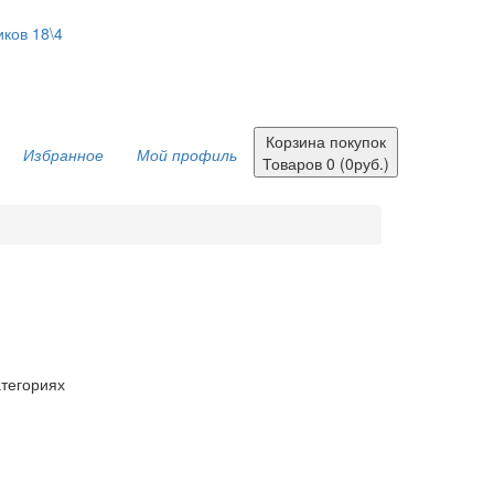
иков 18\4
Корзина покупок
Избранное
Мой профиль
Товаров 0 (0руб.)
атегориях