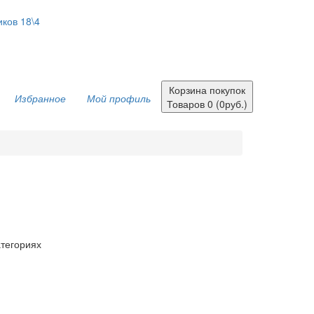
иков 18\4
Корзина покупок
Избранное
Мой профиль
Товаров 0 (0руб.)
атегориях